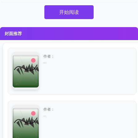
开始阅读
封面推荐
作者：
...
作者：
...