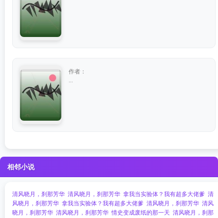
作者：
...
相邻小说
清风晓月，刹那芳华
清风晓月，刹那芳华
拿我当实验体？我有超多大佬爹
清
风晓月，刹那芳华
拿我当实验体？我有超多大佬爹
清风晓月，刹那芳华
清风
晓月，刹那芳华
清风晓月，刹那芳华
情史变成废纸的那一天
清风晓月，刹那