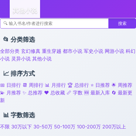
其他小说
搜索
👣 足迹
📂 分类筛选
全部分类
玄幻修真
重生穿越
都市小说
军史小说
网游小说
科幻
小说
灵异小说
其他小说
📈 排序方式
📅 日排行
📆 周排行
📊 月排行
🏆 总排行
⭐ 日推荐
🌟 周推荐
💫 月推荐
✨ 总推荐
❤️ 总收藏
📏 字数
🆕 最新入库
🔄 最新更
新
📊 字数筛选
不限
30万以下
30-50万
50-100万
100-200万
200万以上