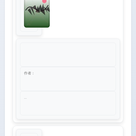
作者：
...