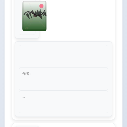
作者：
...