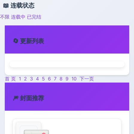
📖 连载状态
不限
连载中
已完结
🔄 更新列表
首 页
1
2
3
4
5
6
7
8
9
10
下一页
🎆 封面推荐