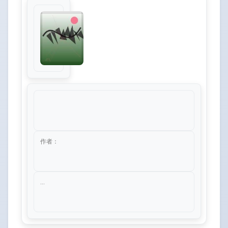
作者：
...