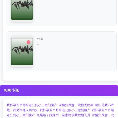
作者：
...
相邻小说
我怀孕五个月给老公的小三做剖腹产
深情负厚意，此恨无绝期
群山见我不哗
然，我另许他人共白头
我怀孕五个月给老公的小三做剖腹产
我怀孕五个月给
老公的小三做剖腹产
九尾给了妹妹后，全家跪求我放她飞升
深情负厚意，此