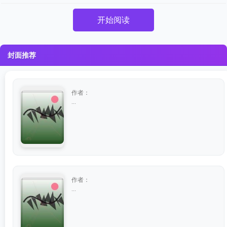
开始阅读
封面推荐
作者：
...
作者：
...