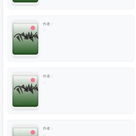
作者：
...
作者：
...
作者：
...