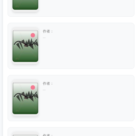
作者：
...
作者：
...
作者：