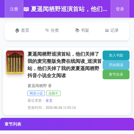
📖 夏遥闻栖野巡演首站，他们关掉了我的麦完整版免费在线阅读_巡演首站，他们关掉了我的麦夏遥闻栖野抖音小说全文阅读
注册
登录
🏠 首页
📂 分类
📚 书架
📖 记录
夏遥闻栖野巡演首站，他们关掉了
加入书架
我的麦完整版免费在线阅读_巡演首
开始阅读
站，他们关掉了我的麦夏遥闻栖野
章节目录
抖音小说全文阅读
夏遥闻栖野 著
网游小说
连载中
最近更新：
全文
更新时间：
2026-06-04 11:05:14
章节列表