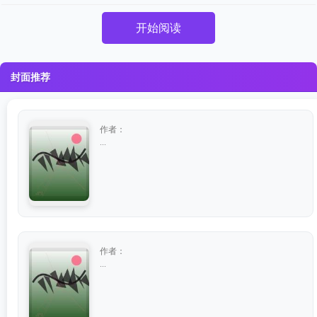
开始阅读
封面推荐
作者：
...
作者：
...