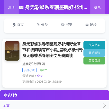
📖 身无彩蝶系春朝盛晚妤祁州野全章节在线阅读有声小说_盛晚妤祁州野身无彩蝶系春朝全文免费阅读
注册
登录
🏠 首页
📂 分类
📚 书架
📖 记录
身无彩蝶系春朝盛晚妤祁州野全章
加入书架
节在线阅读有声小说_盛晚妤祁州野
开始阅读
身无彩蝶系春朝全文免费阅读
章节目录
盛晚妤祁州野 著
其他小说
连载中
最近更新：
全文
更新时间：
2026-03-20 13:03:40
章节列表
全文