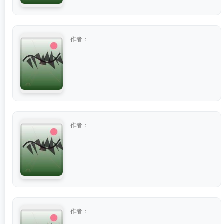
作者：
...
作者：
...
作者：
...