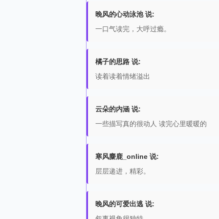
晚风的心动泳池 说:
一口气读完，大呼过瘾。
橘子的思路 说:
读着读着情绪溢出
云朵的内涵 说:
一些描写真的很动人 读完心里暖暖的
寒风麋鹿_online 说:
层层递进，精彩。
晚风的可爱出逃 说:
叙事视角很独特