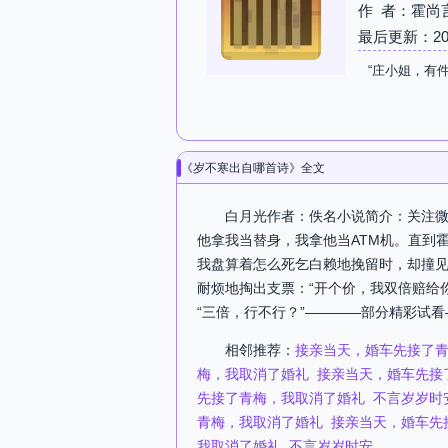
作 者：霍尚
最后更新：2026-
“庄小姐，有
《岁不寒出自哪首诗》全文
白月光作者：佚名小说简介：关注微
他拿我当替身，我拿他当ATM机。直到
我盘算着怎么死乞白赖地挽留时，却撞
耐烦地掏出支票：“开个价，我双倍赔给
“三倍，行不行？”————部分精彩试看
相邻推荐：
接亲当天，婚车先接了
梅，我取消了婚礼
接亲当天，婚车先接
先接了青梅，我取消了婚礼
不言岁岁时
青梅，我取消了婚礼
接亲当天，婚车先
我取消了婚礼
不言岁岁时安