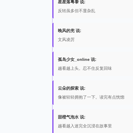
星星落粤黍 说:
反转虽多但不显杂乱
晚风的兜 说:
文风凌厉
孤岛少女_online 说:
越看越上头。忍不住反复回味
云朵的探索 说:
像被轻轻拥抱了一下。读完有点恍惚
甜橙气泡水 说:
越看越入迷完全沉浸在故事里