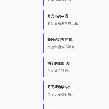
月光乌鸦iii 说:
看到最后嘴角在上扬
晚风的月夜行 说:
文笔华丽但不浮夸
橘子的家园 说:
后劲缓不过来。
月亮塘边李 说:
每个设定都有用。