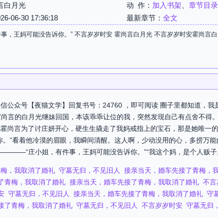
言白月光
动 作：
加入书架
、
章节目录
06-30 17:36:18
最新章节：
全文
件事，王妈可能没告诉你。” 不言岁岁时安 霍尚言白月光 不言岁岁时安霍尚言
信公众号【夜猫文学】回复书号：24760 ，即可阅读 圈子里都知道，
霍尚言的白月光继妹回国，本该乖乖让位的我，突然发现自己有点舍不得
见霍尚言为了讨庄妍开心，硬生生撬走了我妈戒指上的宝石，那是她唯一
你。”看着他冷漠的眉眼，我瞬间清醒。这人啊，少动没用的心，多捞万
————“庄小姐，有件事，王妈可能没告诉你。”“我这个妈，是个人贩子。
青梅，我取消了婚礼
守墓无归，不见旧人
接亲当天，婚车先接了青梅，
了青梅，我取消了婚礼
接亲当天，婚车先接了青梅，我取消了婚礼
不言
安
守墓无归，不见旧人
接亲当天，婚车先接了青梅，我取消了婚礼
守
接了青梅，我取消了婚礼
守墓无归，不见旧人
不言岁岁时安
守墓无归