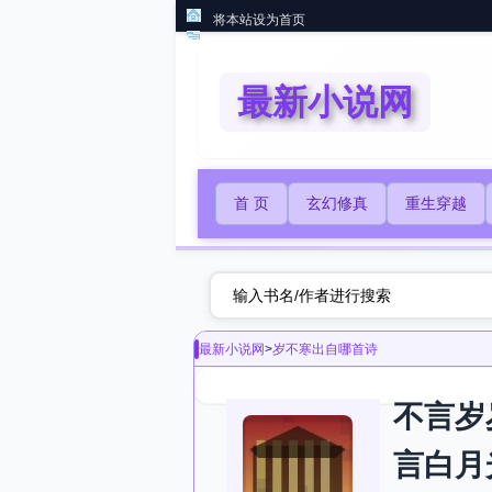
将本站设为首页
最新小说网
首 页
玄幻修真
重生穿越
最新小说网
>
岁不寒出自哪首诗
不言岁
言白月