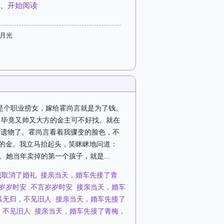
、
开始阅读
白月光
我是个职业捞女，嫁给霍尚言就是为了钱。
。毕竟又帅又大方的金主可不好找。就在
的遗物了。霍尚言看着我骤变的脸色，不
能的金。我立马抬起头，笑眯眯地问道：
她当年卖掉的第一个孩子，就是...
我取消了婚礼
接亲当天，婚车先接了青
岁岁时安
不言岁岁时安
接亲当天，婚车
墓无归，不见旧人
接亲当天，婚车先接了
，不见旧人
接亲当天，婚车先接了青梅，