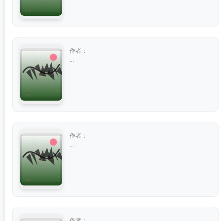
作者：
...
作者：
...
作者：