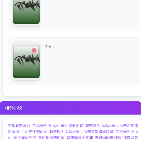
作者：
...
相邻小说
当烟花散落时
尘尽光生照山河
寄往深蓝的信
我曾以为山高水长，后来才知路
短情薄
尘尽光生照山河
我曾以为山高水长，后来才知路短情薄
尘尽光生照山
河
寄往深蓝的信
去时烟雨来时晴
如我搁浅千丈渊
去时烟雨来时晴
我曾以为