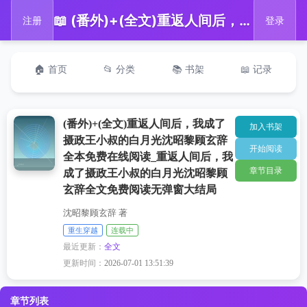
📖 (番外)+(全文)重返人间后，我成了摄政王小叔的白月光沈昭黎顾玄辞全本免费在线阅读_重返人间后，我成了摄政王小叔的白月光沈昭黎顾玄辞全文免费阅读无弹窗大结局
注册
登录
🏠 首页
📂 分类
📚 书架
📖 记录
(番外)+(全文)重返人间后，我成了
加入书架
摄政王小叔的白月光沈昭黎顾玄辞
开始阅读
全本免费在线阅读_重返人间后，我
章节目录
成了摄政王小叔的白月光沈昭黎顾
玄辞全文免费阅读无弹窗大结局
沈昭黎顾玄辞 著
重生穿越
连载中
最近更新：
全文
更新时间：
2026-07-01 13:51:39
章节列表