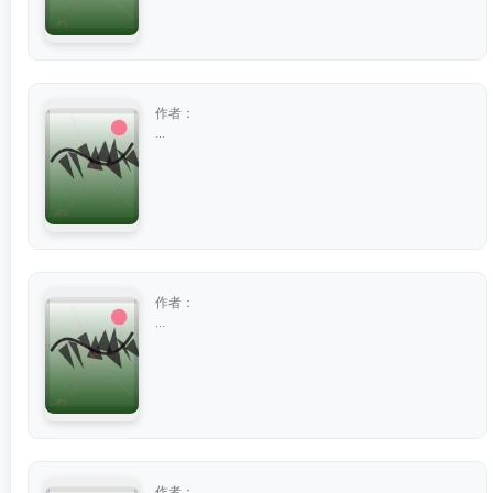
作者：
...
作者：
...
作者：