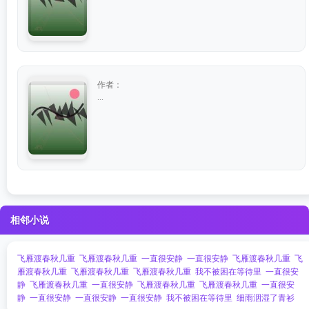
作者：
...
相邻小说
飞雁渡春秋几重
飞雁渡春秋几重
一直很安静
一直很安静
飞雁渡春秋几重
飞
雁渡春秋几重
飞雁渡春秋几重
飞雁渡春秋几重
我不被困在等待里
一直很安
静
飞雁渡春秋几重
一直很安静
飞雁渡春秋几重
飞雁渡春秋几重
一直很安
静
一直很安静
一直很安静
一直很安静
我不被困在等待里
细雨洇湿了青衫