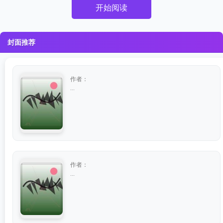
开始阅读
封面推荐
作者：
...
作者：
...