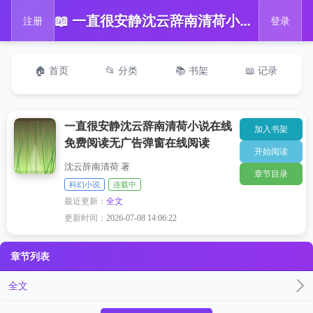
📖 一直很安静沈云辞南清荷小说在线免费阅读无广告弹窗在线阅读
注册
登录
🏠 首页
📂 分类
📚 书架
📖 记录
一直很安静沈云辞南清荷小说在线
加入书架
免费阅读无广告弹窗在线阅读
开始阅读
沈云辞南清荷 著
章节目录
科幻小说
连载中
最近更新：
全文
更新时间：
2026-07-08 14:06:22
章节列表
全文