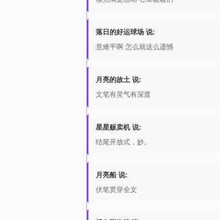
落日的好运球场 说:
意难平啊 怎么就这么遗憾
月亮的故土 说:
文笔有灵气有深度
星星贩卖机 说:
结尾开放式，妙。
月亮船 说:
伏笔贯穿全文