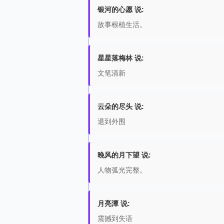
银河的心愿 说:
故事根植生活。
星星落梅林 说:
文笔清新
云朵的尽头 说:
退到外围
晚风的月下望 说:
人物弧光完整。
月亮潭 说:
震撼到失语