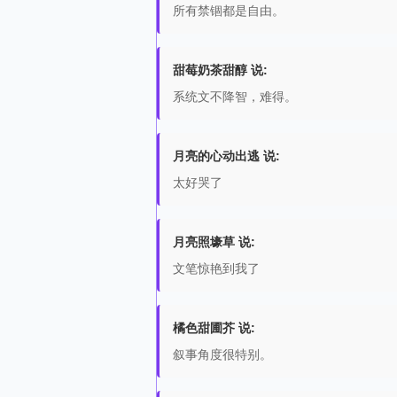
所有禁锢都是自由。
甜莓奶茶甜醇 说:
系统文不降智，难得。
月亮的心动出逃 说:
太好哭了
月亮照壕草 说:
文笔惊艳到我了
橘色甜圃芥 说:
叙事角度很特别。