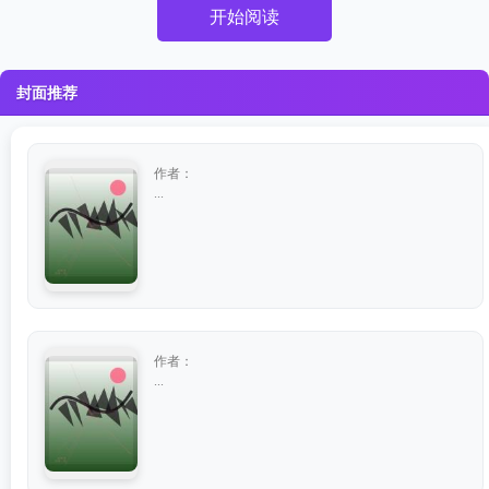
开始阅读
封面推荐
作者：
...
作者：
...