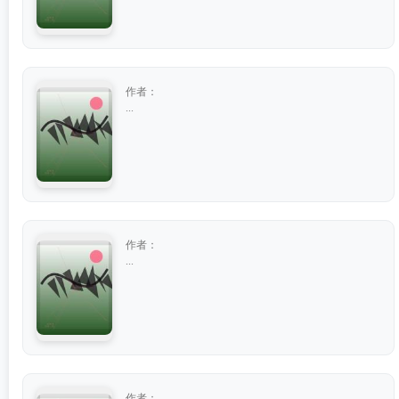
作者：
...
作者：
...
作者：