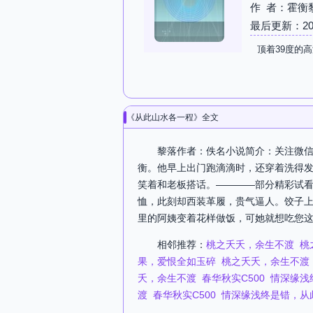
作 者：霍衡
最后更新：2026-
顶着39度的
《从此山水各一程》全文
黎落作者：佚名小说简介：关注微信
衡。他早上出门跑滴滴时，还穿着洗得发
笑着和老板搭话。————部分精彩试看
恤，此刻却西装革履，贵气逼人。饺子上
里的阿姨变着花样做饭，可她就想吃您这儿
相邻推荐：
桃之夭夭，余生不渡
桃
果，爱恨全如玉碎
桃之夭夭，余生不渡
夭，余生不渡
春华秋实C500
情深缘浅
渡
春华秋实C500
情深缘浅终是错，从