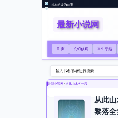
将本站设为首页
最新小说网
首 页
玄幻修真
重生穿越
最新小说网
>
从此山水各一程
从此山
黎落全