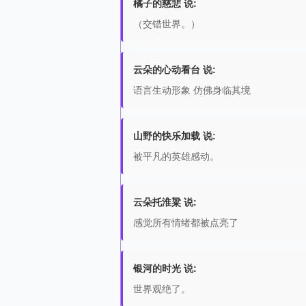
橘子的慈悲 说:
（交错世界。）
云朵的心动看台 说:
语言生动形象 仿佛身临其境
山野的快乐加载 说:
被平凡的英雄感动。
云朵托淮粱 说:
感觉所有情绪都被点亮了
银河的时光 说:
世界观绝了。