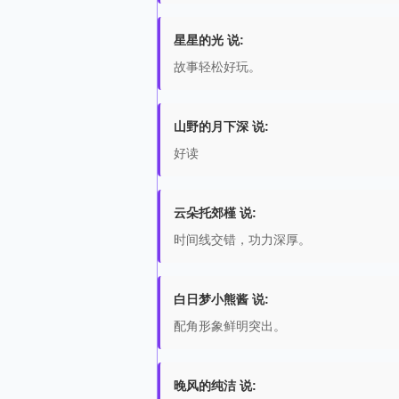
星星的光 说:
故事轻松好玩。
山野的月下深 说:
好读
云朵托郊槿 说:
时间线交错，功力深厚。
白日梦小熊酱 说:
配角形象鲜明突出。
晚风的纯洁 说: