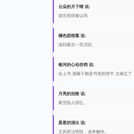
云朵的月下晴 说:
读完觉得被认同
橘色甜程蒿 说:
读到最后一页泪目。
银河的心动存档 说:
合上书 满脑子都是书里的情节 太难忘了
月亮的别致 说:
看完陷入回忆。
星星的演出 说:
文风简洁明快，读来畅快。