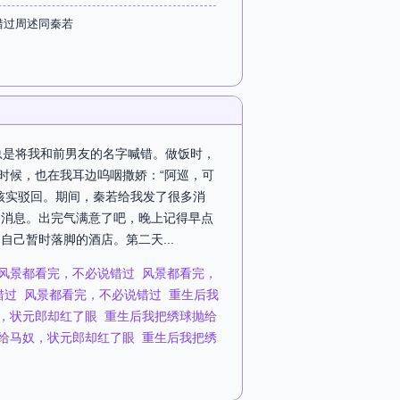
错过周述同秦若
总是将我和前男友的名字喊错。做饭时，
时候，也在我耳边呜咽撒娇：“阿巡，可
核实驳回。期间，秦若给我发了很多消
条消息。出完气满意了吧，晚上记得早点
己暂时落脚的酒店。第二天...
风景都看完，不必说错过
风景都看完，
错过
风景都看完，不必说错过
重生后我
，状元郎却红了眼
重生后我把绣球抛给
给马奴，状元郎却红了眼
重生后我把绣