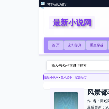
将本站设为首页
最新小说网
首 页
玄幻修真
重生穿越
最新小说网
>
看风景不一定去远方
风景都
作 者：周述
最后更新：2026-