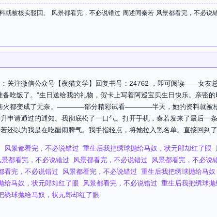
料就被核实驳回。 风景都看完，不必说错过 周述同秦若 风景都看完，不必说
：关注微信公众号【夜猫文学】回复书号：24762 ，即可阅读——女友
准备吃饭了。”生日送给我的礼物，贺卡上写着阿巡宝贝生日快乐。亲密的
恼火都变成了无奈。————部分精彩试看————半天，她的资料就被
晋升申请通过的通知。我彻底松了一口气。打开手机，秦若发来了最后一
若还以为我是在吃醋闹脾气。我手指轻点，将她拉入黑名单。直接回到了自
过
风景都看完，不必说错过
重生后我把绣球抛给马奴，状元郎却红了眼
风景都看完，不必说错过
风景都看完，不必说错过
风景都看完，不必说
都看完，不必说错过
风景都看完，不必说错过
重生后我把绣球抛给马奴
抛给马奴，状元郎却红了眼
风景都看完，不必说错过
重生后我把绣球抛
把绣球抛给马奴，状元郎却红了眼