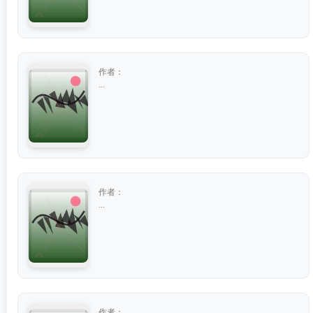
作者：
...
作者：
...
作者：