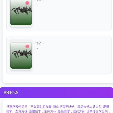
...
作者：
...
相邻小说
世事浮云何足问，不如高卧且加餐
群山见我不哗然，我另许他人共白头
爱恨
情零，至死方休
爱恨情零，至死方休
爱恨情零，至死方休
世事浮云何足问，