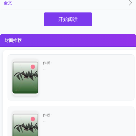
全文
开始阅读
封面推荐
作者：
...
作者：
...