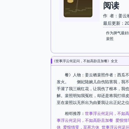
阅读
作 者：姜云
最后更新：2026-
作为脾气最好
裴照
《世事浮云何足问，不如高卧且加餐》全文
餐》人物：姜云栖裴照作者：西瓜不
发火。 侧妃陆婉儿自伤陷害我，我不
手灌了我三碗红花，让我伤了根本，我
解。裴照明知我冤枉，却还是将我打得
至在裴照以无所出为由要我让出正妃之位
相邻推荐：
世事浮云何足问，不如
事浮云何足问，不如高卧且加餐
爱恨情
休
爱恨情零，至死方休
世事浮云何足