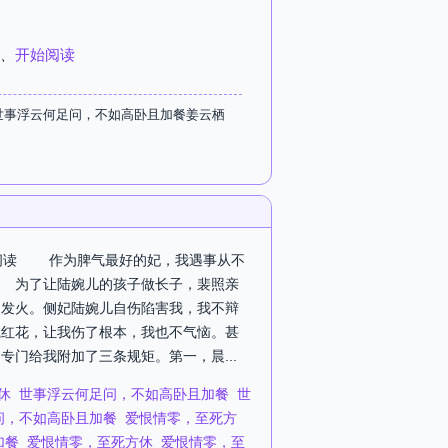
、
开始阅读
世事浮云何足问，不如高卧且加餐姜云栖
可阅读 作为脾气最好的妃，我遇事从不
 为了让陆婉儿的孩子做长子，裴照亲
不发火。侧妃陆婉儿自伤陷害我，我不辩
碗红花，让我伤了根本，我也不气恼。甚
门给我附加了三条规矩。第一，晨...
休
世事浮云何足问，不如高卧且加餐
世
问，不如高卧且加餐
爱恨情零，至死方
加餐
爱恨情零，至死方休
爱恨情零，至