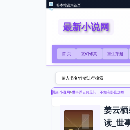
将本站设为首页
最新小说网
首 页
玄幻修真
重生穿越
最新小说网
>
世事浮云何足问，不如高卧且加餐
姜云栖
读_世