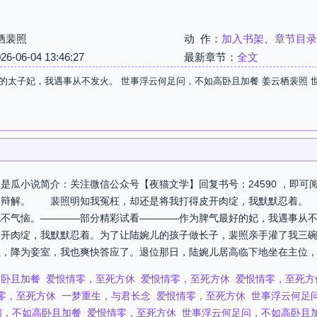
栖裴照
动 作：
加入书架
、
章节目录
06-04 13:46:27
最新章节：
全文
的太子妃，我遇事从不发火。 世事浮云何足问，不如高卧且加餐 姜云栖裴照 
是瓜小说简介：关注微信公众号【夜猫文学】回复书号：24590 ，即
辩解。 裴照明知我冤枉，却还是将我打得皮开肉绽，我默默忍着。
也不气恼。————部分精彩试看————作为脾气最好的妃，我遇事从
皮开肉绽，我默默忍着。为了让陆婉儿的孩子做长子，裴照亲手灌了我三
，降为妾室，我也爽快答应了。退位那日，陆婉儿居高临下地坐在主位，专
高卧且加餐
爱恨情零，至死方休
爱恨情零，至死方休
爱恨情零，至死方
零，至死方休
一梦重生，与君长念
爱恨情零，至死方休
世事浮云何足
问，不如高卧且加餐
爱恨情零，至死方休
世事浮云何足问，不如高卧且