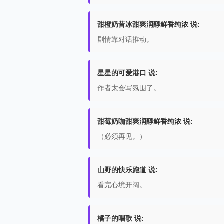
甜橙奶昔冰甜爽润醇鲜香纯浓 说:
剧情靠对话推动。
星星的可爱港口 说:
作者太会写氛围了。
甜莓奶咖甜爽润醇鲜香纯浓 说:
（必须再见。）
山野的快乐跑道 说:
看完心境开阔。
橘子的唱歌 说: