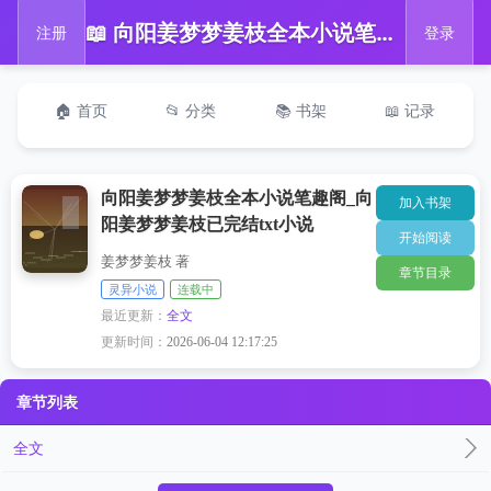
📖 向阳姜梦梦姜枝全本小说笔趣阁_向阳姜梦梦姜枝已完结txt小说
注册
登录
🏠 首页
📂 分类
📚 书架
📖 记录
向阳姜梦梦姜枝全本小说笔趣阁_向
加入书架
阳姜梦梦姜枝已完结txt小说
开始阅读
姜梦梦姜枝 著
章节目录
灵异小说
连载中
最近更新：
全文
更新时间：
2026-06-04 12:17:25
章节列表
全文