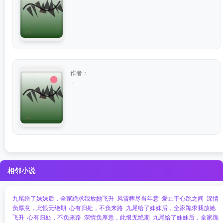
作者：
...
相邻小说
九尾给了妹妹后，全家跪求我放她飞升
风雪葬尽当年意
爱止于心跳之间
深情
负厚意，此恨无绝期
心有归处，不负来路
九尾给了妹妹后，全家跪求我放她
飞升
心有归处，不负来路
深情负厚意，此恨无绝期
九尾给了妹妹后，全家跪