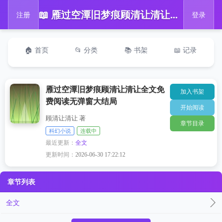
📖 雁过空潭旧梦痕顾清让清让全文免费阅读无弹窗大结局
注册
登录
🏠 首页
📂 分类
📚 书架
📖 记录
雁过空潭旧梦痕顾清让清让全文免
加入书架
费阅读无弹窗大结局
开始阅读
顾清让清让 著
章节目录
科幻小说
连载中
最近更新：
全文
更新时间：
2026-06-30 17:22:12
章节列表
全文