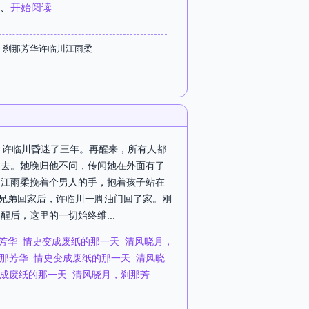
、
开始阅读
，刹那芳华许临川江雨柔
，许临川昏迷了三年。再醒来，所有人都
过去。她晚归他不问，传闻她在外面有了
，江雨柔挽着个男人的手，抱着孩子站在
好兄弟回家后，许临川一脚油门回了家。刚
后，这里的一切始终维...
芳华
情史变成废纸的那一天
清风晓月，
那芳华
情史变成废纸的那一天
清风晓
成废纸的那一天
清风晓月，刹那芳