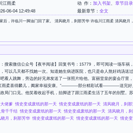
川江雨柔
动 作：
加入书架
、
章节目录
06-04 12:49:48
最新章节：
全文
家后，许临川一脚油门回了家。 清风晓月，刹那芳华 许临川江雨柔 清风晓月
：搜索微信公众号【夜半阅读】回复书号：15779 ，即可阅读一场车祸
川，可以几天都不找她一次。知道她生病进医院，也只是命人熬好鸡汤送
酒吧看人跳舞，旁边的好兄弟发送了一张照片给他。富丽堂皇的宴会厅里
江雨柔喜得麟儿，阖家幸福安康。”————部分精彩试看————送完
政局门口见。他笑着收起手机，抬脚进了跟江雨柔生活了五年的别墅。苏醒
多大佬爹
情史变成废纸的那一天
情史变成废纸的那一天
清风晓月，刹那
入骨千千结
情史变成废纸的那一天
情史变成废纸的那一天
清风晓月，刹
风晓月，刹那芳华
情史变成废纸的那一天
情史变成废纸的那一天
情史变