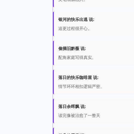
银河的快乐出逃 说:
追更过程很开心。
偷摘旧黔薇 说:
配角家庭写得真实。
落日的快乐咖啡屋 说:
情节环环相扣逻辑严密。
落日余晖飘 说:
读完像被治愈了一整天