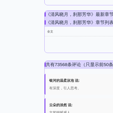
《清风晓月，刹那芳华》最新章
《清风晓月，刹那芳华》章节列
全文
共有73568条评论（只显示前50
银河的温柔泳池 说:
有深度，引人思考。
云朵的淡然 说:
文笔细腻感人。