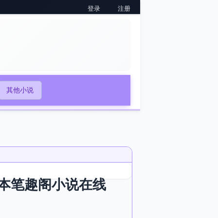
登录
注册
其他小说
本笔趣阁小说在线