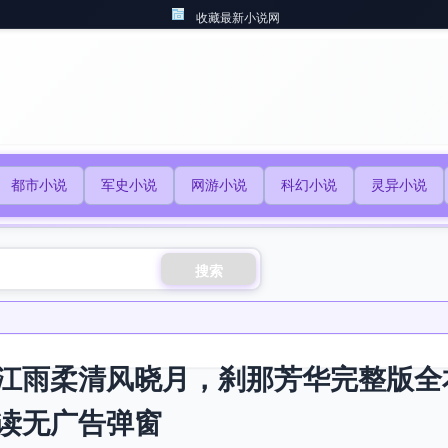
收藏最新小说网
都市小说
军史小说
网游小说
科幻小说
灵异小说
搜索
江雨柔清风晓月，刹那芳华完整版全
读无广告弹窗