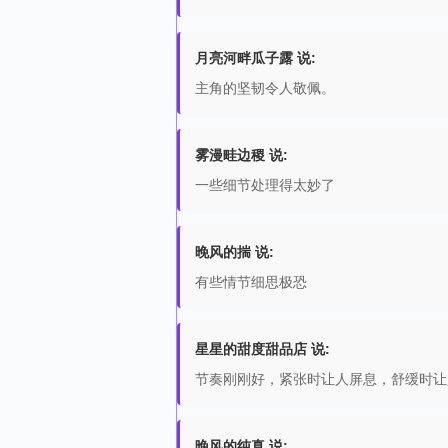
月亮河畔瓜子露 说:
主角的坚韧令人敬佩。
雾漫畦边稷 说:
一些细节处理得太妙了
晚风的揣 说:
有些情节细思极恐
星星的甜度甜品店 说:
节奏刚刚好，紧张时让人屏息，舒缓时让
晚风的纯真 说: