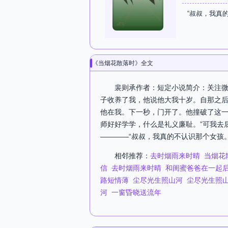
“叔叔，我真
《当烟花散落时》全文
裴则承作者：短定小说简介：关注微
子收养了我，他说他大我十岁。自那之后
他在我。下一秒，门开了。他撞破了这一
师好好学学，什么是礼义廉耻。”可我去后
————“叔叔，我真的不认识那个女孩。
相邻推荐：
去时烟雨来时晴
当烟花
信
去时烟雨来时晴
和闺蜜爸爸在一起
路短情薄
尘尽光生照山河
尘尽光生照
河
一窗昏晓送流年