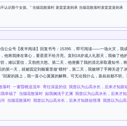
的不认识那个女孩。” 当烟花散落时 裴棠棠裴则承 当烟花散落时裴棠棠裴则承
信公众号【夜半阅读】回复书号：15395 ，即可阅读——一场火灾，我
，他将我捧在掌心，要星星不给月亮。直到18岁成人礼那天，我偷了他
切，难以置信，又勃然大怒。第二天，他便撕了我的清北录取通知书，将
的第一天，就被固定到橱窗里做“模特”，第二天，我被绑了手脚关进了冰箱里
”回家的路上，我一直小心翼翼的解释。可无论我什么，裴叔叔都不听。车子
散落时
一窗昏晓送流年
寄往深蓝的信
我曾以为山高水长，后来才知路
后我幸福了
当烟花散落时
如我搁浅千丈渊
我曾以为山高水长，后来才知
山河
当烟花散落时
我曾以为山高水长，后来才知路短情薄
我曾以为山高