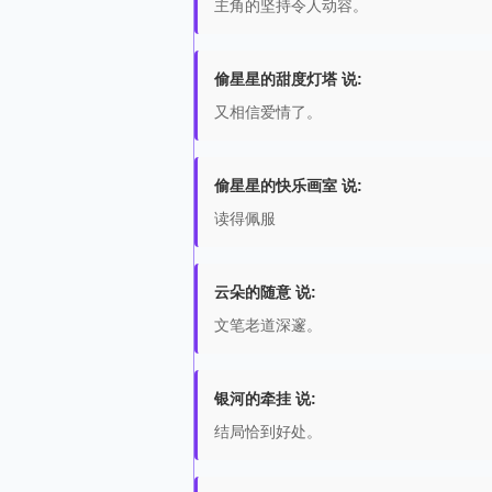
主角的坚持令人动容。
偷星星的甜度灯塔 说:
又相信爱情了。
偷星星的快乐画室 说:
读得佩服
云朵的随意 说:
文笔老道深邃。
银河的牵挂 说:
结局恰到好处。