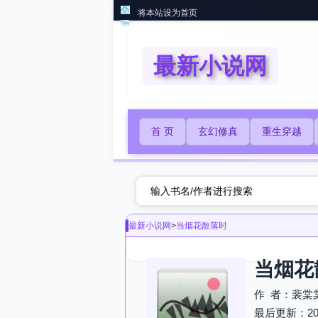
将本站设为首页
最新小说网
首 页
玄幻修真
重生穿越
最新小说网
>
当烟花散落时
当烟花
作 者：裴棠
最后更新：2026-