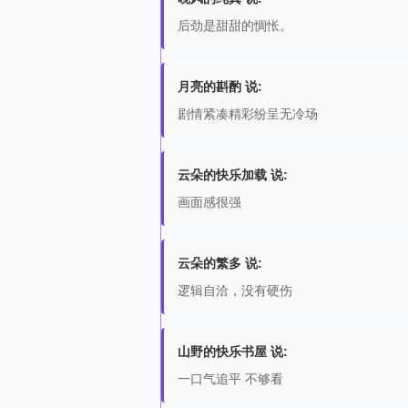
后劲是甜甜的惆怅。
月亮的斟酌 说:
剧情紧凑精彩纷呈无冷场
云朵的快乐加载 说:
画面感很强
云朵的繁多 说:
逻辑自洽，没有硬伤
山野的快乐书屋 说:
一口气追平 不够看