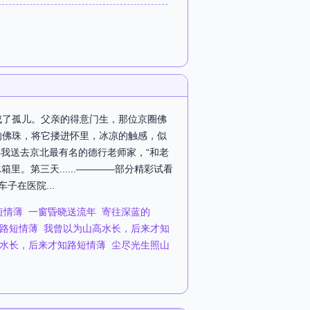
成了孤儿。父亲的得意门生，那位京圈佛
的佛珠，将它搂进怀里，冰凉的触感，似
我送去京北最有名的德行老师家，“和老
。第三天......————部分精彩试看
在医院...
短情薄
一窗昏晓送流年
寄往深蓝的
路短情薄
我曾以为山高水长，后来才知
水长，后来才知路短情薄
尘尽光生照山