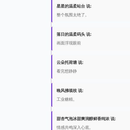
星星的温柔站台 说:
整个氛围太绝了。
落日的温柔码头 说:
画面浮现眼前
云朵托荷塘 说:
看完想静静
晚风拂顷枝 说:
工业糖精。
甜杏气泡冰甜爽润醇鲜香纯浓 说:
情感共鸣深入心底。