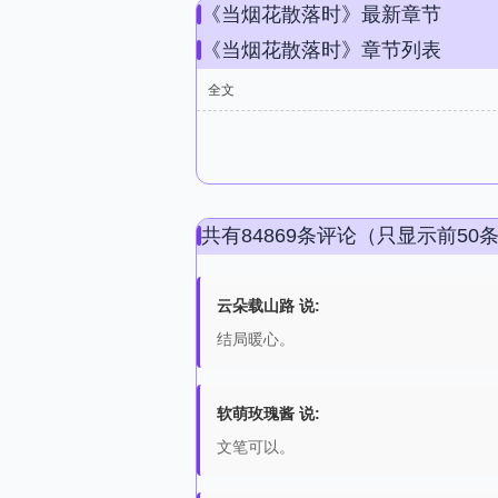
《当烟花散落时》最新章节
《当烟花散落时》章节列表
全文
共有84869条评论（只显示前50
云朵载山路 说:
结局暖心。
软萌玫瑰酱 说:
文笔可以。