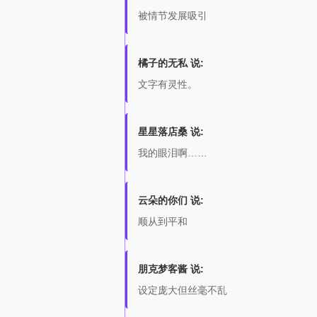
被情节发展吸引
橘子的无私 说:
文字有灵性。
星星落店桑 说:
我的眼泪啊……
云朵的你们 说:
顺从到平和
朋克梦客酱 说:
设定庞大但丝毫不乱