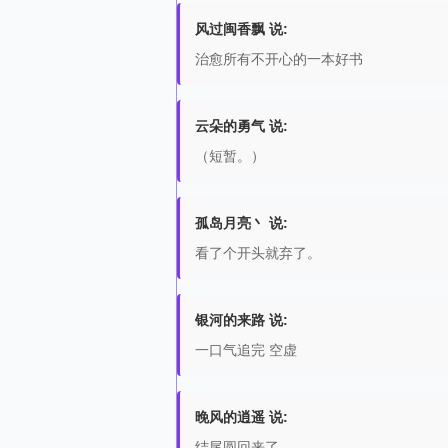
风过闽香飘 说:
治愈所有不开心的一本好书
云朵的勇气 说:
（短暂。）
孤岛月亮丶 说:
看了个开头就弃了。
银河的来路 说:
一口气追完 空虚
晚风的逍遥 说:
结尾圆回来了。