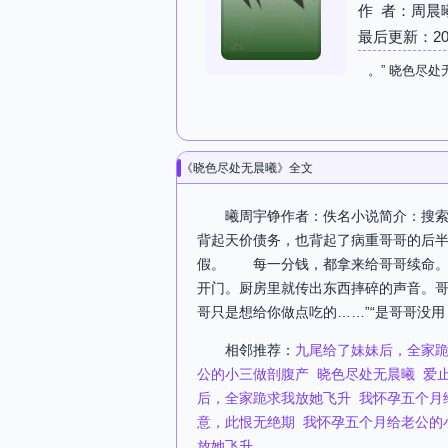
作 者：周晨
最后更新：2026-
。” 晓色尽
《晓色尽处无晨曦》全文
曦周宇铮作者：佚名小说简介：搜索
背起天价债务，也背起了病重哥哥的后
假。 每一分钱，都拿来给哥哥续命。
开门。厨房里就传出东西摔碎的声音。哥
哥只是想给你做点吃的……”“是哥哥没用
相邻推荐：
九尾给了妹妹后，全家
公的小三做剖腹产
晓色尽处无晨曦
爱
后，全家跪求我放她飞升
我怀孕五个月
意，此恨无绝期
我怀孕五个月给老公的
放她飞升