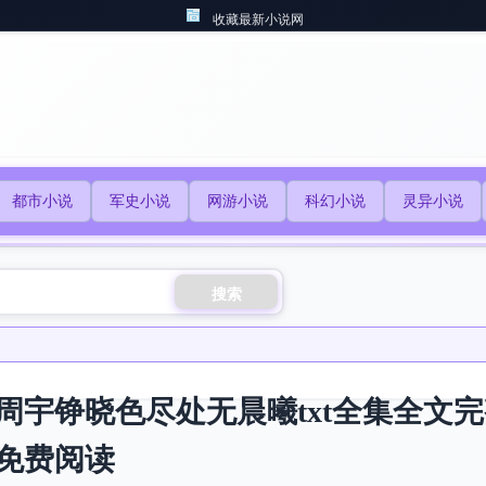
收藏最新小说网
都市小说
军史小说
网游小说
科幻小说
灵异小说
搜索
周宇铮晓色尽处无晨曦txt全集全文
免费阅读