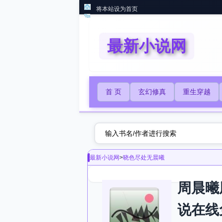
将本站设为首页
最新小说网
首 页
玄幻修真
重生穿越
最新小说网
>
晓色尽处无晨曦
周晨曦
说在线