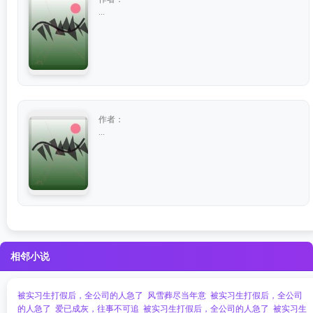
...
作者：
...
相邻小说
被实习生打假后，全公司的人急了
风雪葬尽当年意
被实习生打假后，全公司
的人急了
爱已成灰，往事不可追
被实习生打假后，全公司的人急了
被实习生