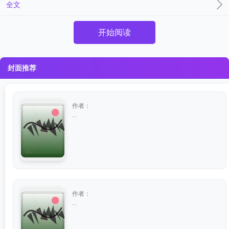
全文
开始阅读
封面推荐
作者：
...
作者：
...