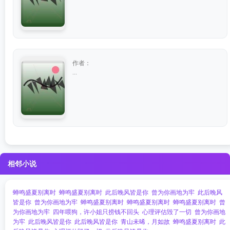
作者：
...
相邻小说
蝉鸣盛夏别离时
蝉鸣盛夏别离时
此后晚风皆是你
曾为你画地为牢
此后晚风
皆是你
曾为你画地为牢
蝉鸣盛夏别离时
蝉鸣盛夏别离时
蝉鸣盛夏别离时
曾
为你画地为牢
四年喂狗，许小姐只捞钱不回头
心理评估毁了一切
曾为你画地
为牢
此后晚风皆是你
此后晚风皆是你
青山未晞，月如故
蝉鸣盛夏别离时
此