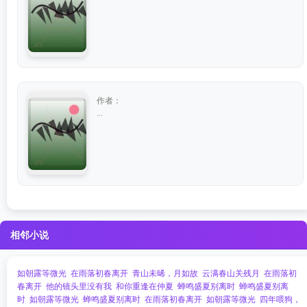
作者：
...
相邻小说
如朝露等微光
在雨落初春离开
青山未晞，月如故
云满春山关残月
在雨落初
春离开
他的镜头里没有我
和你重逢在仲夏
蝉鸣盛夏别离时
蝉鸣盛夏别离
时
如朝露等微光
蝉鸣盛夏别离时
在雨落初春离开
如朝露等微光
四年喂狗，