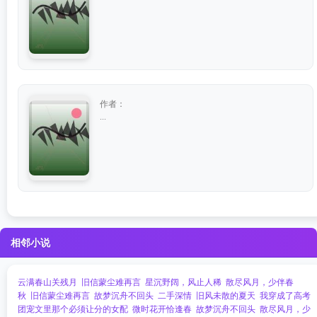
作者：
...
相邻小说
云满春山关残月
旧信蒙尘难再言
星沉野阔，风止人稀
散尽风月，少伴春
秋
旧信蒙尘难再言
故梦沉舟不回头
二手深情
旧风未散的夏天
我穿成了高考
团宠文里那个必须让分的女配
微时花开恰逢春
故梦沉舟不回头
散尽风月，少