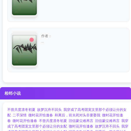
作者：
...
相邻小说
不曾共度凛冬初夏
故梦沉舟不回头
我穿成了高考团宠文里那个必须让分的女
配
二手深情
微时花开恰逢春
和离后，前夫死对头非要娶我
微时花开恰逢
春
微时花开恰逢春
不曾共度凛冬初夏
旧信蒙尘难再言
旧信蒙尘难再言
我穿
成了高考团宠文里那个必须让分的女配
微时花开恰逢春
故梦沉舟不回头
我穿