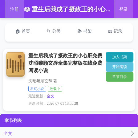
📖 重生后我成了摄政王的小心肝免费沈昭黎顾玄辞全集完整版在线免费阅读小说
注册
登录
🏠 首页
📂 分类
📚 书架
📖 记录
重生后我成了摄政王的小心肝免费
加入书架
沈昭黎顾玄辞全集完整版在线免费
开始阅读
阅读小说
章节目录
沈昭黎顾玄辞 著
科幻小说
连载中
最近更新：
全文
更新时间：
2026-07-01 13:55:28
章节列表
全文