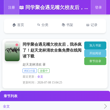
📖 同学聚会遇见嘴欠校友后，我杀疯了！赵天龙林清欢全集免费在线阅读下载
注册
登录
🏠 首页
📂 分类
📚 书架
📖 记录
同学聚会遇见嘴欠校友后，我杀疯
加入书架
了！赵天龙林清欢全集免费在线阅
开始阅读
读下载
章节目录
赵天龙林清欢 著
科幻小说
连载中
最近更新：
全文
更新时间：
2026-07-08 15:04:25
章节列表
全文