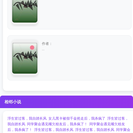
作者：
...
相邻小说
浮生皆过客，我自踏长风
女儿黑卡被假千金抢走后，我杀疯了
浮生皆过客，
我自踏长风
同学聚会遇见嘴欠校友后，我杀疯了！
同学聚会遇见嘴欠校友
后，我杀疯了！
浮生皆过客，我自踏长风
浮生皆过客，我自踏长风
同学聚会