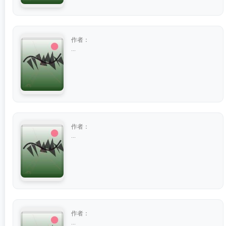
作者：
...
作者：
...
作者：
...