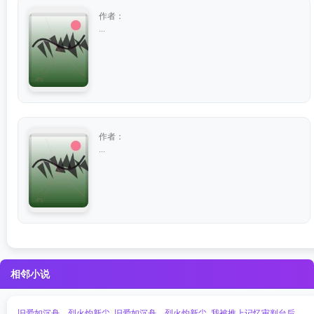
作者：
...
作者：
...
相邻小说
旧爱如沉舟，烈火灼新尘
旧爱如沉舟，烈火灼新尘
我被推上记忆审判台后，