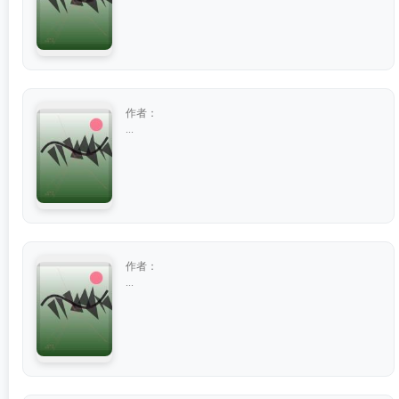
作者：
...
作者：
...