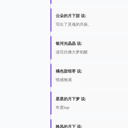
云朵的月下甜 说:
写出了灵魂的共振。
银河光晶晶 说:
读完仿佛大梦初醒
橘色甜馆枣 说:
情感饱满
星星的月下梦 说:
年度top
晚风的月下 说: