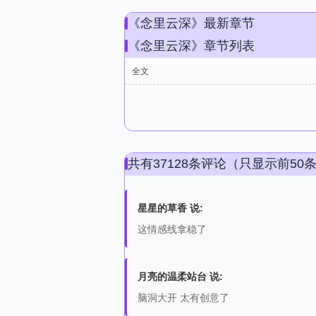
《念里云深》最新章节
《念里云深》章节列表
全文
共有37128条评论（只显示前50
星星的草香 说:
这情感线拿稳了
月亮的温柔站台 说:
脑洞大开 太有创意了