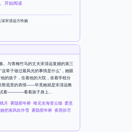
、
开始阅读
云深宋清远方怜婉
5年春。与青梅竹马的丈夫宋清远复婚的第三
“这辈子做过最风光的事情是什么”，她眼
下他的孩子，住着他的大院，坐着学校分
歇斯底里的表情——毕竟她就是宋清远教
看————看着孩子身上...
残月
雾隐那年桥
唯见沧海变云烟
爱意
她把南风吹作雪
雾隐那年桥
夜雨折尽