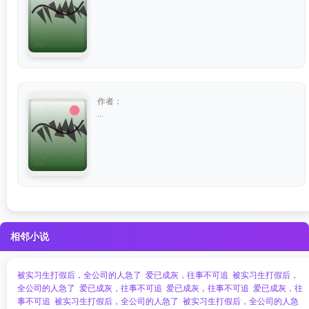
作者：
...
相邻小说
被实习生打假后，全公司的人急了
爱已成灰，往事不可追
被实习生打假后，
全公司的人急了
爱已成灰，往事不可追
爱已成灰，往事不可追
爱已成灰，往
事不可追
被实习生打假后，全公司的人急了
被实习生打假后，全公司的人急