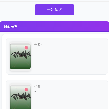
开始阅读
封面推荐
作者：
...
作者：
...