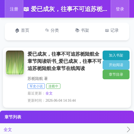
📖 爱已成灰，往事不可追苏栀陆航全章节阅读听书_爱已成灰，往事不可追苏栀陆航全章节在线阅读
注册
登录
🏠 首页
📂 分类
📚 书架
📖 记录
爱已成灰，往事不可追苏栀陆航全
加入书架
章节阅读听书_爱已成灰，往事不可
开始阅读
追苏栀陆航全章节在线阅读
章节目录
苏栀陆航 著
军史小说
连载中
最近更新：
全文
更新时间：
2026-06-04 14:16:44
章节列表
全文