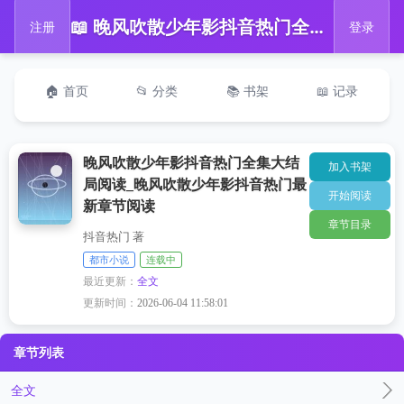
📖 晚风吹散少年影抖音热门全集大结局阅读_晚风吹散少年影抖音热门最新章节阅读
注册
登录
🏠 首页
📂 分类
📚 书架
📖 记录
晚风吹散少年影抖音热门全集大结
加入书架
局阅读_晚风吹散少年影抖音热门最
开始阅读
新章节阅读
章节目录
抖音热门 著
都市小说
连载中
最近更新：
全文
更新时间：
2026-06-04 11:58:01
章节列表
全文