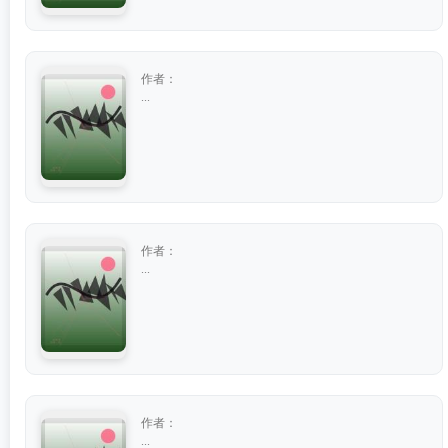
作者：
...
作者：
...
作者：
...