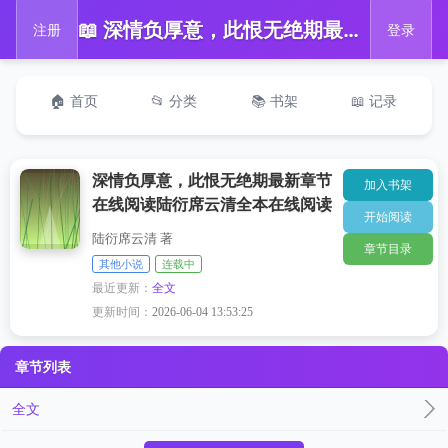
📖 深情负厚意，此恨无绝期最新章节在线阅读陆衍席云清全本在线阅读
注册
登录
🏠 首页
📂 分类
📚 书架
📖 记录
深情负厚意，此恨无绝期最新章节
加入书架
在线阅读陆衍席云清全本在线阅读
开始阅读
陆衍席云清 著
章节目录
其他小说
连载中
最近更新：
全文
更新时间：
2026-06-04 13:53:25
章节列表
全文