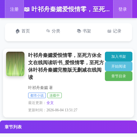
📖 叶祁舟秦孀爱恨情零，至死方休全文在线阅读听书_爱恨情零，至死方休叶祁舟秦孀完整版无删减在线阅读
注册
登录
🏠 首页
📂 分类
📚 书架
📖 记录
叶祁舟秦孀爱恨情零，至死方休全
加入书架
文在线阅读听书_爱恨情零，至死方
开始阅读
休叶祁舟秦孀完整版无删减在线阅
章节目录
读
叶祁舟秦孀 著
都市小说
连载中
最近更新：
全文
更新时间：
2026-06-04 13:51:27
章节列表