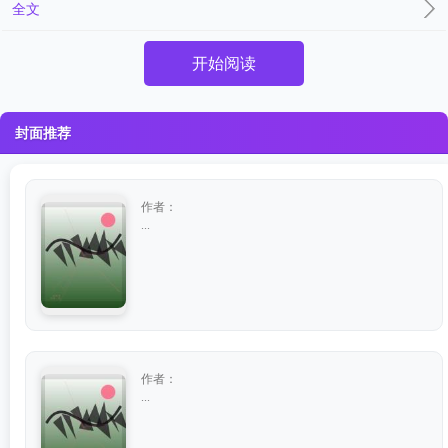
全文
开始阅读
封面推荐
作者：
...
作者：
...