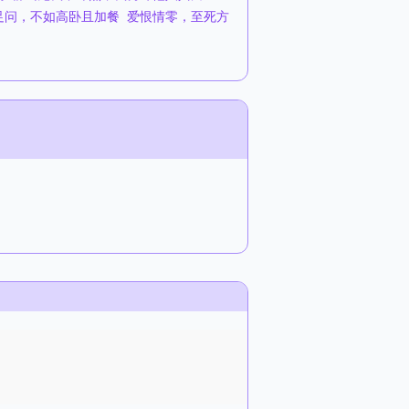
足问，不如高卧且加餐
爱恨情零，至死方