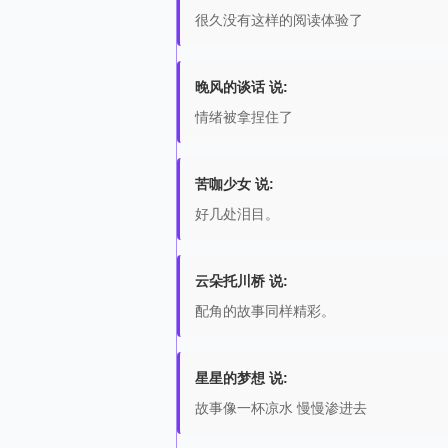
很久没有这样的阅读体验了
晚风的谈话 说:
情绪被拿捏住了
苦咖少女 说:
好几处泪目。
云朵托川桥 说:
配角的故事同样精彩。
星星的梦想 说:
故事像一杯凉水 慢慢渗进去