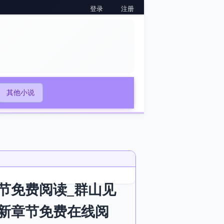
登录
注册
其他小说
节免费阅读_群山见
新章节免费在线阅