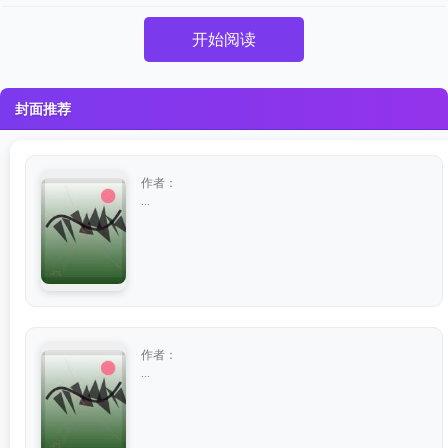
开始阅读
封面推荐
作者：
...
作者：
...