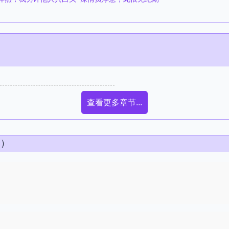
查看更多章节...
条）