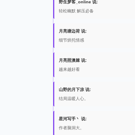
野生梦客_online 说:
轻松幽默 解压必备
月亮塘边荷 说:
细节烘托情感
月亮照澳棘 说:
越来越好看
山野的月下凉 说:
结局温暖人心。
星河写手丶 说:
作者脑洞大。