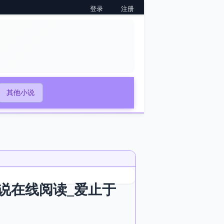
登录
注册
其他小说
说在线阅读_爱止于