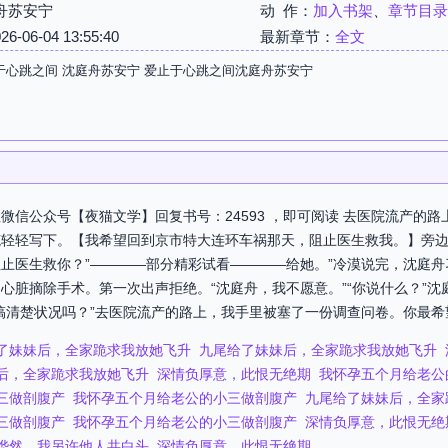
舟苏安宁
动 作：
加入书架
、
章节目录
06-04 13:55:40
最新章节：
全文
止于心跳之间 沈庭舟苏安宁 爱止于心跳之间沈庭舟苏安宁
微信公众号【夜猫文学】回复书号：24593 ，即可阅读 去医院流产的
轻轻写下。【我希望回到京市特大连环车祸那天，阻止医生救我。】旁边
止医生救你？”————部分精彩试看————给她。”冷漠说完，沈庭
心脏摘除手术。第一次出声拒绝。“沈庭舟，我不愿意。”“你说什么？”
清楚状况吗？”去医院流产的路上，我手里被塞了一份调查问卷。你最希望回
了妹妹后，全家跪求我放她飞升
九尾给了妹妹后，全家跪求我放她飞升
后，全家跪求我放她飞升
深情负厚意，此恨无绝期
我怀孕五个月给老公
三做剖腹产
我怀孕五个月给老公的小三做剖腹产
九尾给了妹妹后，全家
三做剖腹产
我怀孕五个月给老公的小三做剖腹产
深情负厚意，此恨无绝
哗然，我另许他人共白头
深情负厚意，此恨无绝期