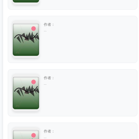
作者：
...
作者：
...
作者：
...