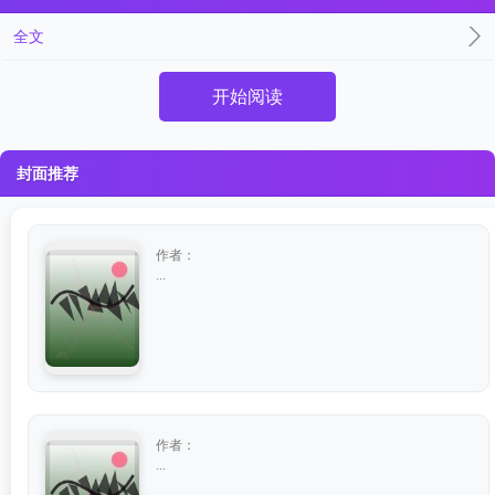
全文
开始阅读
封面推荐
作者：
...
作者：
...