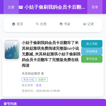
📖 小姑子偷刷我妈会员卡后翻车了米其林赵雅琪免费阅读完整版txt小说无删减_米其林赵雅琪小姑子偷刷我妈会员卡后翻车了完整版免费在线阅读
注册
登录
🏠 首页
📂 分类
📚 书架
📖 记录
小姑子偷刷我妈会员卡后翻车了米
加入书架
其林赵雅琪免费阅读完整版txt小说
开始阅读
无删减_米其林赵雅琪小姑子偷刷我
章节目录
妈会员卡后翻车了完整版免费在线
阅读
米其林赵雅琪 著
军史小说
连载中
最近更新：
全文
更新时间：
2026-06-04 12:00:06
章节列表