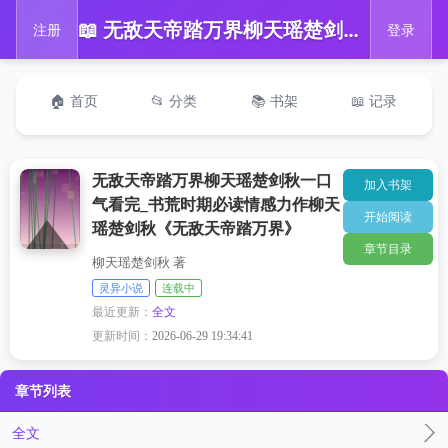
📖 无敌天帝踏万界柳天瑶楚剑秋一口气看完_书荒时期必读情感力作柳天瑶楚剑秋《无敌天帝踏万界》
注册
登录
🏠 首页
📂 分类
📚 书架
📖 记录
无敌天帝踏万界柳天瑶楚剑秋一口
加入书架
气看完_书荒时期必读情感力作柳天
开始阅读
瑶楚剑秋《无敌天帝踏万界》
章节目录
柳天瑶楚剑秋 著
灵异小说
连载中
最近更新：
全文
更新时间：
2026-06-29 19:34:41
章节列表
全文