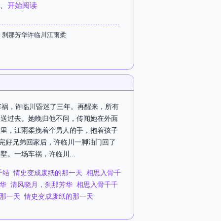
、
开始阅读
，刹那芳华许临川江雨柔
车祸，许临川昏迷了三年。再醒来，所有
汤送过去。她晚归他不问，传闻她在外面
厅里，江雨柔挽着个男人的手，抱着孩子
送完好兄弟回家后，许临川一脚油门回了
。一场车祸，许临川...
千结
情史变成废纸的那一天
相思入骨千
华
清风晓月，刹那芳华
相思入骨千千
那一天
情史变成废纸的那一天