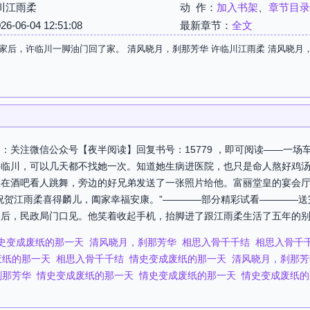
川江雨柔
动 作：
加入书架
、
章节目录
06-04 12:51:08
最新章节：
全文
家后，许临川一脚油门回了家。 清风晓月，刹那芳华 许临川江雨柔 清风晓月
：关注微信公众号【夜半阅读】回复书号：15779 ，即可阅读——一场
许临川，可以几天都不找她一次。知道她生病进医院，也只是命人熬好鸡
正在酒吧看人跳舞，旁边的好兄弟发送了一张照片给他。富丽堂皇的宴会
祝贺江雨柔喜得麟儿，阖家幸福安康。”————部分精彩试看————
后，民政局门口见。他笑着收起手机，抬脚进了跟江雨柔生活了五年的别墅
史变成废纸的那一天
清风晓月，刹那芳华
相思入骨千千结
相思入骨千
废纸的那一天
相思入骨千千结
情史变成废纸的那一天
清风晓月，刹那芳
刹那芳华
情史变成废纸的那一天
情史变成废纸的那一天
情史变成废纸的