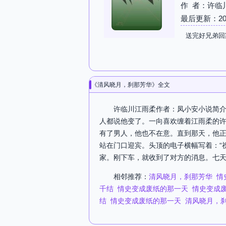
作 者：许临
最后更新：2026-
送完好兄弟回
《清风晓月，刹那芳华》全文
许临川江雨柔作者：凤小安小说简介
人都说他变了。一向喜欢缠着江雨柔的
有了男人，他也不在意。直到那天，他
站在门口迎宾。头顶的电子横幅写着：“
家。刚下车，就收到了对方的消息。七天
相邻推荐：
清风晓月，刹那芳华
情
千结
情史变成废纸的那一天
情史变成
结
情史变成废纸的那一天
清风晓月，