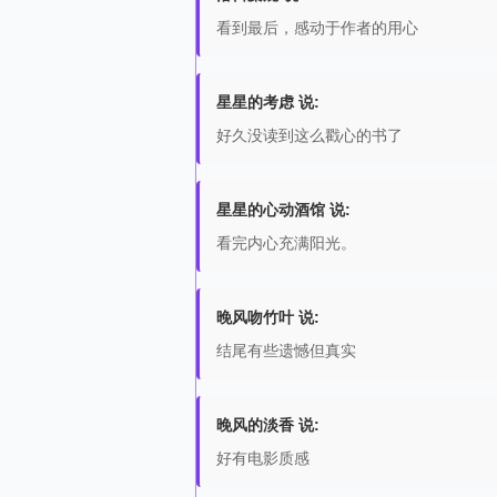
看到最后，感动于作者的用心
星星的考虑 说:
好久没读到这么戳心的书了
星星的心动酒馆 说:
看完内心充满阳光。
晚风吻竹叶 说:
结尾有些遗憾但真实
晚风的淡香 说:
好有电影质感