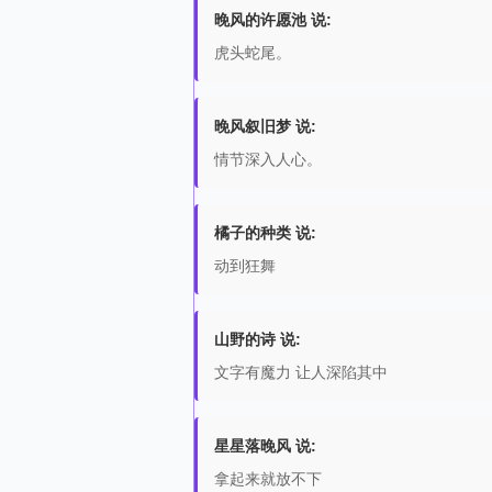
晚风的许愿池 说:
虎头蛇尾。
晚风叙旧梦 说:
情节深入人心。
橘子的种类 说:
动到狂舞
山野的诗 说:
文字有魔力 让人深陷其中
星星落晚风 说:
拿起来就放不下