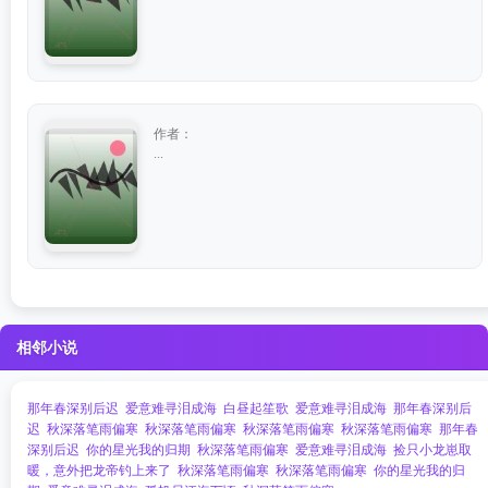
作者：
...
相邻小说
那年春深别后迟
爱意难寻泪成海
白昼起笙歌
爱意难寻泪成海
那年春深别后
迟
秋深落笔雨偏寒
秋深落笔雨偏寒
秋深落笔雨偏寒
秋深落笔雨偏寒
那年春
深别后迟
你的星光我的归期
秋深落笔雨偏寒
爱意难寻泪成海
捡只小龙崽取
暖，意外把龙帝钓上来了
秋深落笔雨偏寒
秋深落笔雨偏寒
你的星光我的归