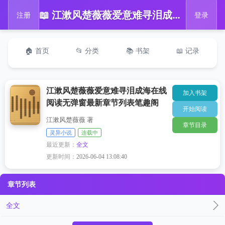
📖 江漱风楚薇薇爱意难寻泪成海在线阅读无弹窗最新章节列表笔趣阁
注册
登录
🏠 首页
📂 分类
📚 书架
📖 记录
江漱风楚薇薇爱意难寻泪成海在线
加入书架
阅读无弹窗最新章节列表笔趣阁
开始阅读
江漱风楚薇薇 著
章节目录
灵异小说
连载中
最近更新：
全文
更新时间：
2026-06-04 13:08:40
章节列表
全文