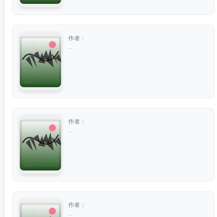
作者：
...
作者：
...
作者：
...