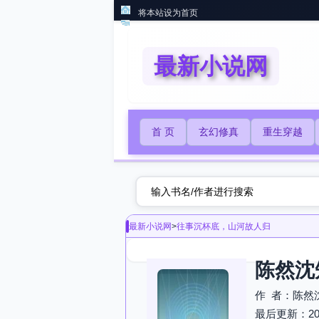
将本站设为首页
最新小说网
首 页
玄幻修真
重生穿越
最新小说网
>
往事沉杯底，山河故人归
陈然沈
作 者：陈然
最后更新：2026-