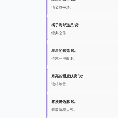
情节略平淡。
橘子海邮递员 说:
经典之作
星星的知觉 说:
也就一般般吧
月亮的甜度贩卖 说:
读得珍贵
雾漫黔边麻 说:
叙事沉稳大气。