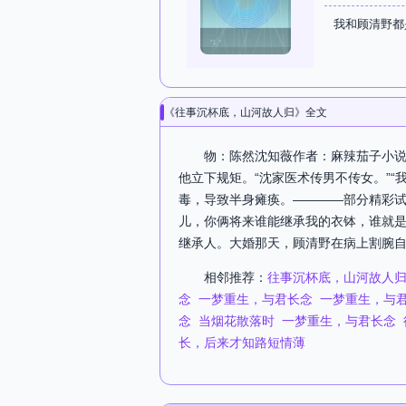
我和顾清野都
《往事沉杯底，山河故人归》全文
物：陈然沈知薇作者：麻辣茄子小说
他立下规矩。“沈家医术传男不传女。”
毒，导致半身瘫痪。————部分精彩试
儿，你俩将来谁能继承我的衣钵，谁就是
继承人。大婚那天，顾清野在病上割腕自
相邻推荐：
往事沉杯底，山河故人
念
一梦重生，与君长念
一梦重生，与
念
当烟花散落时
一梦重生，与君长念
长，后来才知路短情薄