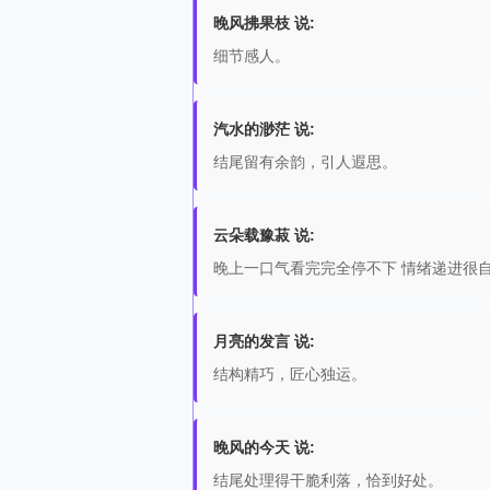
晚风拂果枝 说:
细节感人。
汽水的渺茫 说:
结尾留有余韵，引人遐思。
云朵载豫菽 说:
晚上一口气看完完全停不下 情绪递进很
月亮的发言 说:
结构精巧，匠心独运。
晚风的今天 说:
结尾处理得干脆利落，恰到好处。