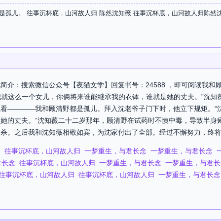
是孤儿。 往事沉杯底，山河故人归 陈然沈知薇 往事沉杯底，山河故人归陈然
简介：搜索微信公众号【夜猫文学】回复书号：24588 ，即可阅读我和
“我就这么一个女儿，你俩将来谁能继承我的衣钵，谁就是她的丈夫。”沈
看————我和顾清野都是孤儿。拜入沈老爷子门下时，他立下规矩。“沈
她的丈夫。”沈知薇二十二岁那年，顾清野在试药时不慎中毒，导致半身
杀。之后我和沈知薇相敬如宾，为沈家付出了全部。经过不懈努力，终将沈
归
往事沉杯底，山河故人归
一梦重生，与君长念
一梦重生，与君长念
君长念
往事沉杯底，山河故人归
一梦重生，与君长念
一梦重生，与君长
往事沉杯底，山河故人归
往事沉杯底，山河故人归
一梦重生，与君长念