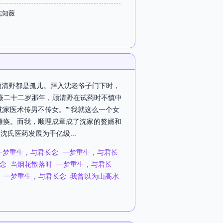
沈知薇
顾清野都是孤儿。拜入沈老爷子门下时，
知薇二十二岁那年，顾清野在试药时不慎中
家医术传男不传女。”“我就这么一个女
瘫痪。而我，顺理成章成了沈家的赘婿和
氏医药发展为千亿级...
一梦重生，与君长念
一梦重生，与君长
念
当烟花散落时
一梦重生，与君长
一梦重生，与君长念
我曾以为山高水