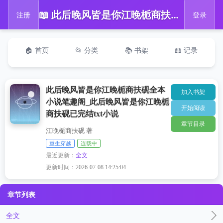
📖 此后晚风皆是你江晚栀商扶砚全本小说笔趣阁_此后晚风皆是你江晚栀商扶砚已完结txt小说
注册
登录
🏠 首页
📂 分类
📚 书架
📖 记录
此后晚风皆是你江晚栀商扶砚全本
加入书架
小说笔趣阁_此后晚风皆是你江晚栀
开始阅读
商扶砚已完结txt小说
章节目录
江晚栀商扶砚 著
重生穿越
连载中
最近更新：
全文
更新时间：
2026-07-08 14:25:04
章节列表
全文