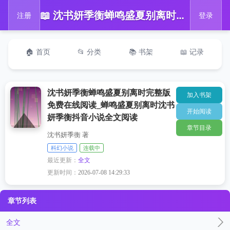
📖 沈书妍季衡蝉鸣盛夏别离时完整版免费在线阅读_蝉鸣盛夏别离时沈书妍季衡抖音小说全文阅读
注册
登录
🏠 首页
📂 分类
📚 书架
📖 记录
沈书妍季衡蝉鸣盛夏别离时完整版
加入书架
免费在线阅读_蝉鸣盛夏别离时沈书
开始阅读
妍季衡抖音小说全文阅读
章节目录
沈书妍季衡 著
科幻小说
连载中
最近更新：
全文
更新时间：
2026-07-08 14:29:33
章节列表
全文