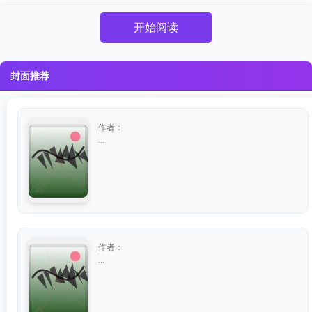
开始阅读
封面推荐
作者：
...
作者：
...